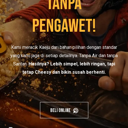
Tanpa
Pengawet!
Kami meracik Kaeju dari bahan pilihan dengan standar
yang kami jaga di setiap detailnya. Tanpa Air dan tanpa
Santan.
Hasilnya? Lebih simpel, lebih ringan, tapi
tetap Cheesy dan bikin susah berhenti.